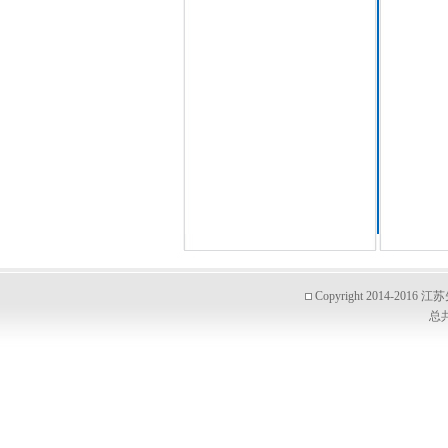
Copyright 2014-201
总